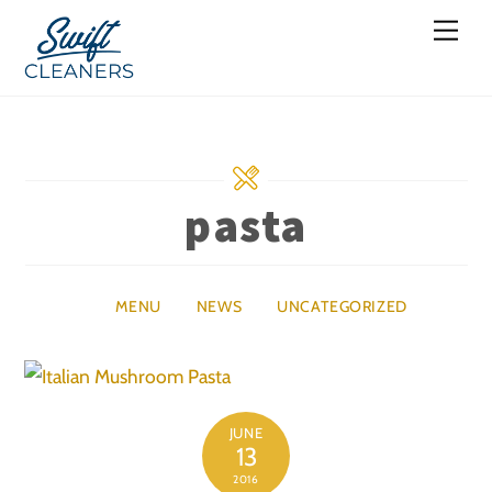
Skip
Men
to
content
pasta
MENU
NEWS
UNCATEGORIZED
JUNE
13
2016