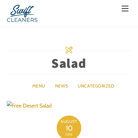
Skip
Men
to
content
Salad
MENU
NEWS
UNCATEGORIZED
AUGUST
10
2016